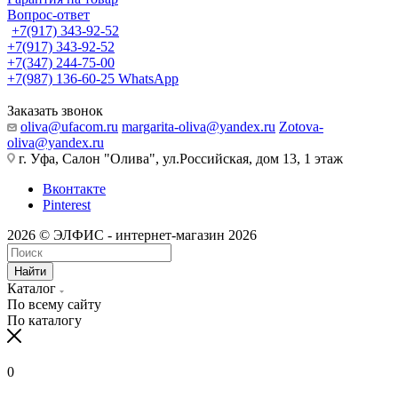
Вопрос-ответ
+7(917) 343-92-52
+7(917) 343-92-52
+7(347) 244-75-00
+7(987) 136-60-25
WhatsApp
Заказать звонок
oliva@ufacom.ru
margarita-oliva@yandex.ru
Zotova-
oliva@yandex.ru
г. Уфа, Салон "Олива", ул.Российская, дом 13, 1 этаж
Вконтакте
Pinterest
2026 © ЭЛФИС - интернет-магазин 2026
Найти
Каталог
По всему сайту
По каталогу
0