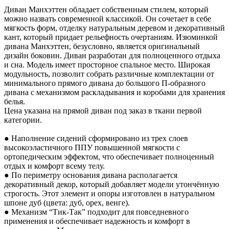
Диван Манхэттен обладает собственным стилем, который
можно назвать современной классикой. Он сочетает в себе
мягкость форм, отделку натуральным деревом и декоративный
кант, который придает рельефность очертаниям. Изюминкой
дивана Манхэттен, безусловно, является оригинальный
дизайн боковин. Диван разработан для полноценного отдыха
и сна. Модель имеет просторное спальное место. Широкая
модульность, позволит собрать различные комплектации от
минимального прямого дивана до большого П-образного
дивана с механизмом раскладывания и коробами для хранения
белья.
Цена указана на прямой диван под заказ в ткани первой
категории.
● Наполнение сидений сформировано из трех слоев
высокоэластичного ППУ повышенной мягкости с
ортопедическим эффектом, что обеспечивает полноценный
отдых и комфорт всему телу.
● По периметру основания дивана располагается
декоративный декор, который добавляет модели утончённую
строгость. Этот элемент и опоры изготовлен в натуральном
шпоне дуб (цвета: дуб, орех, венге).
● Механизм “Тик-Так” подходит для повседневного
применения и обеспечивает надежность и комфорт в