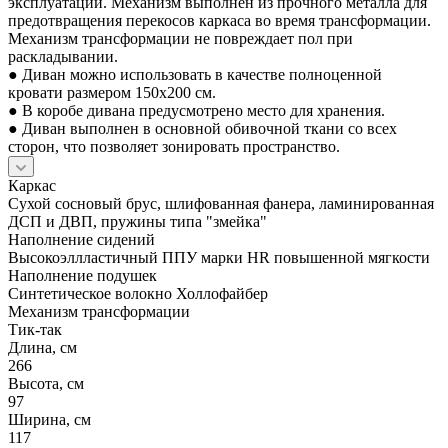
эксплуатации. Механизм выполнен из прочного металла для
предотвращения перекосов каркаса во время трансформации.
Механизм трансформации не повреждает пол при
раскладывании.
● Диван можно использовать в качестве полноценной
кровати размером 150x200 см.
● В коробе дивана предусмотрено место для хранения.
● Диван выполнен в основной обивочной ткани со всех
сторон, что позволяет зонировать пространство.
Каркас
Сухой сосновый брус, шлифованная фанера, ламинированная
ДСП и ДВП, пружины типа "змейка"
Наполнение сидений
Высокоэллластичный ППУ марки HR повышенной мягкости
Наполнение подушек
Cинтетическое волокно Холлофайбер
Механизм трансформации
Тик-так
Длина, см
266
Высота, см
97
Ширина, см
117