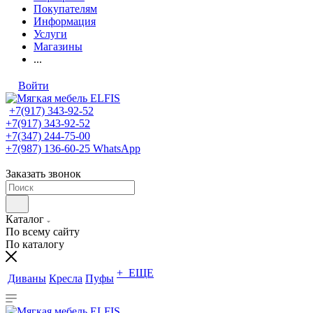
Покупателям
Информация
Услуги
Магазины
...
Войти
+7(917) 343-92-52
+7(917) 343-92-52
+7(347) 244-75-00
+7(987) 136-60-25
WhatsApp
Заказать звонок
Каталог
По всему сайту
По каталогу
+ ЕЩЕ
Диваны
Кресла
Пуфы