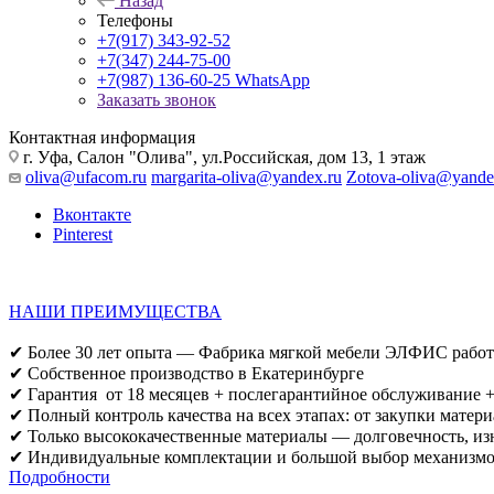
Назад
Телефоны
+7(917) 343-92-52
+7(347) 244-75-00
+7(987) 136-60-25
WhatsApp
Заказать звонок
Контактная информация
г. Уфа, Салон "Олива", ул.Российская, дом 13, 1 этаж
oliva@ufacom.ru
margarita-oliva@yandex.ru
Zotova-oliva@yande
Вконтакте
Pinterest
НАШИ ПРЕИМУЩЕСТВА
✔ Более 30 лет опыта — Фабрика мягкой мебели ЭЛФИС работа
✔ Собственное производство в Екатеринбурге
✔ Гарантия от 18 месяцев + послегарантийное обслуживание +
✔ Полный контроль качества на всех этапах: от закупки матер
✔ Только высококачественные материалы — долговечность, изн
✔ Индивидуальные комплектации и большой выбор механизмов
Подробности